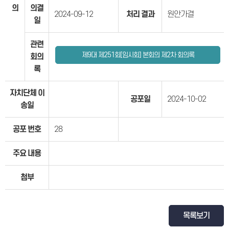
의
의결
2024-09-12
처리 결과
원안가결
일
관련
제9대 제251회[임시회] 본회의 제2차 회의록
회의
록
자치단체 이
공포일
2024-10-02
송일
공포 번호
28
주요 내용
첨부
목록보기