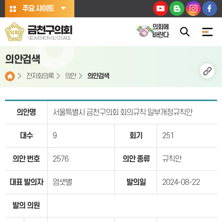
본문바로가기
주요 사이트
의회에
금천구의회
바란다
GEUMCHEON-GU COUNCIL
의안검색
전자회의록
의안
의안검색
의안명
서울특별시 금천구의회 회의규칙 일부개정규칙안
대수
9
회기
251
의안 번호
2576
의안 종류
규칙안
대표 발의자
엄샛별
발의일
2024-08-22
발의 의원