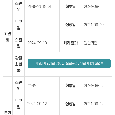
소관
의회운영위원회
회부일
2024-08-22
위
보고
상정일
2024-09-10
일
위원
회
의결
2024-09-10
처리 결과
원안가결
일
관련
제9대 제251회[임시회] 의회운영위원회 제1차 회의록
회의
록
소관
본회의
회부일
2024-09-12
위
보고
2024-09-12
상정일
2024-09-12
일
본회