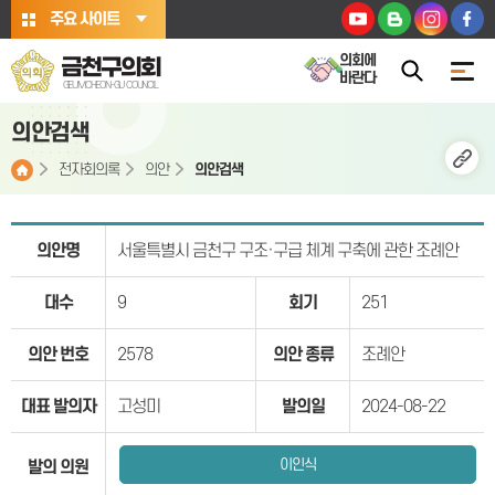
본문바로가기
주요 사이트
의회에
금천구의회
바란다
GEUMCHEON-GU COUNCIL
의안검색
전자회의록
의안
의안검색
의안명
서울특별시 금천구 구조·구급 체계 구축에 관한 조례안
대수
9
회기
251
의안 번호
2578
의안 종류
조례안
대표 발의자
고성미
발의일
2024-08-22
이인식
발의 의원