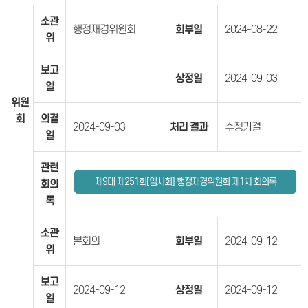
소관
행정재경위원회
회부일
2024-08-22
위
보고
상정일
2024-09-03
일
위원
회
의결
2024-09-03
처리 결과
수정가결
일
관련
제9대 제251회[임시회] 행정재경위원회 제1차 회의록
회의
록
소관
본회의
회부일
2024-09-12
위
보고
2024-09-12
상정일
2024-09-12
일