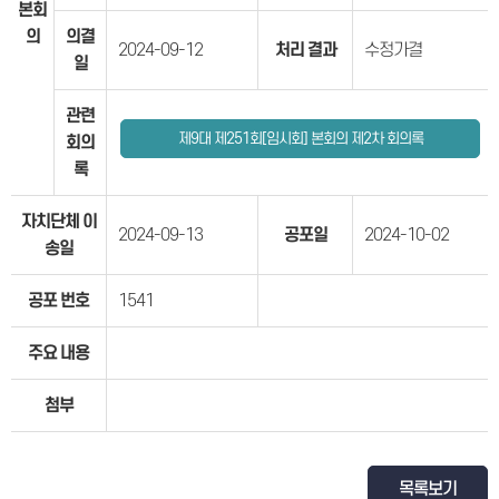
본회
의
의결
2024-09-12
처리 결과
수정가결
일
관련
제9대 제251회[임시회] 본회의 제2차 회의록
회의
록
자치단체 이
2024-09-13
공포일
2024-10-02
송일
공포 번호
1541
주요 내용
첨부
목록보기