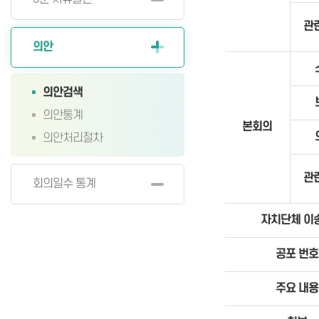
관
의안
의안검색
의안통계
본회의
의안처리절차
관
회의일수 통계
자치단체 이
공포 번호
주요 내용