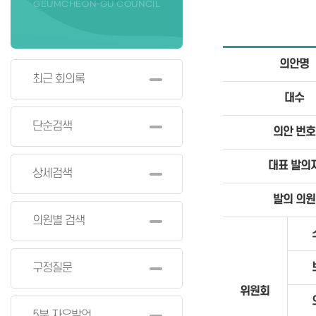
GEUMCHEON-GU COUNCIL
의안명
최근 회의록
대수
단순검색
의안 번호
대표 발의
상세검색
발의 의원
의원별 검색
구정질문
위원회
5분 자유발언