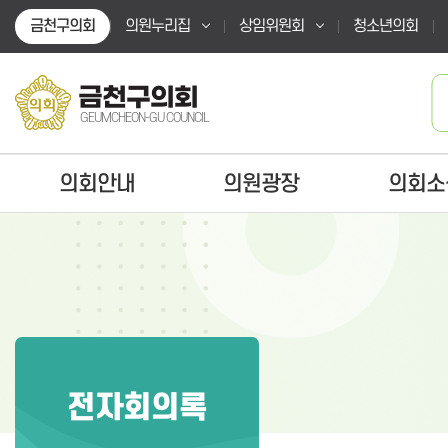
본문바로가기
금천구의회
의원누리집
상임위원회
청소년의회
금천구의회
GEUMCHEON-GU COUNCIL
의회안내
의원광장
의회소
전자회의록