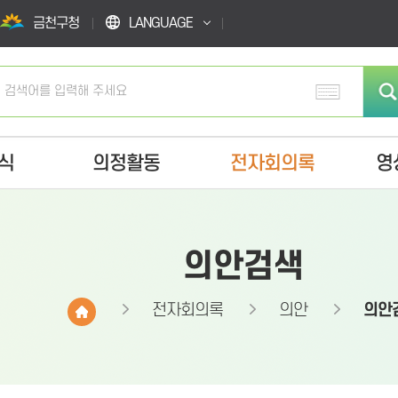
금천구청
LANGUAGE
식
의정활동
전자회의록
영
의안검색
전자회의록
의안
의안