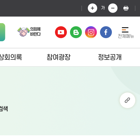
가
의회에
바란다
전체메뉴
상회의록
참여광장
정보공개
검색