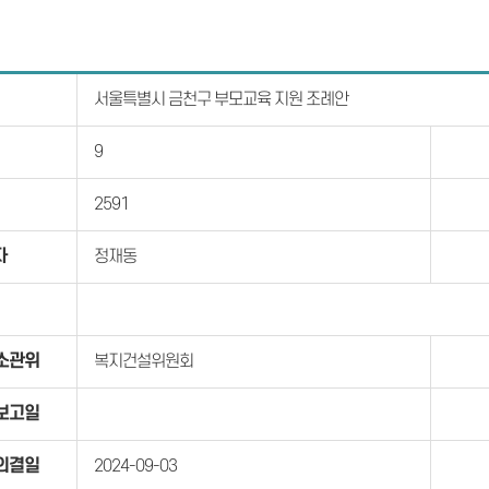
서울특별시 금천구 부모교육 지원 조례안
9
2591
자
정재동
소관위
복지건설위원회
보고일
의결일
2024-09-03