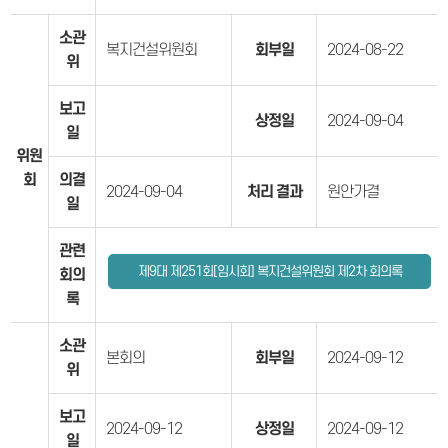
소관
복지건설위원회
회부일
2024-08-22
위
보고
상정일
2024-09-04
일
위원
회
의결
2024-09-04
처리 결과
원안가결
일
관련
제9대 제251회[임시회] 복지건설위원회 제2차 회의록
회의
록
소관
본회의
회부일
2024-09-12
위
보고
2024-09-12
상정일
2024-09-12
일