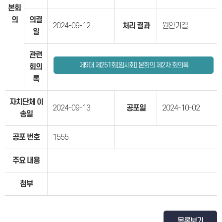
본회
의
의결
2024-09-12
처리 결과
원안가결
일
관련
제9대 제251회[임시회] 본회의 제2차 회의록
회의
록
자치단체 이
2024-09-13
공포일
2024-10-02
송일
공포 번호
1555
주요 내용
첨부
목록보기