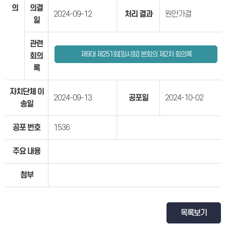
의
의결
2024-09-12
처리 결과
원안가결
일
관련
제9대 제251회[임시회] 본회의 제2차 회의록
회의
록
자치단체 이
2024-09-13
공포일
2024-10-02
송일
공포 번호
1536
주요 내용
첨부
목록보기