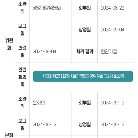
소관
행정재경위원회
회부일
2024-08-22
위
보고
상정일
2024-09-04
일
위원
회
의결
2024-09-04
처리 결과
원안가결
일
관련
제9대 제251회[임시회] 행정재경위원회 제2차 회의록
회의
록
소관
본회의
회부일
2024-09-12
위
보고
2024-09-12
상정일
2024-09-12
일
본회