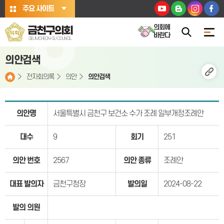
본문바로가기
주요 사이트
의회에
금천구의회
바란다
GEUMCHEON-GU COUNCIL
의안검색
전자회의록
의안
의안검색
의안명
서울특별시 금천구 보건소 수가 조례 일부개정조례안
대수
9
회기
251
의안 번호
2567
의안 종류
조례안
대표 발의자
금천구청장
발의일
2024-08-22
발의 의원