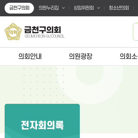
본문바로가기
금천구의회
의원누리집
상임위원회
청소년의회
금천구의회
GEUMCHEON-GU COUNCIL
의회안내
의원광장
의회소
전자회의록