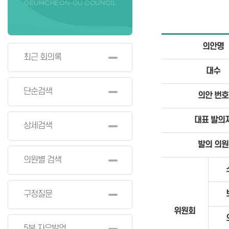
GEUMCHEON-GU COUNCIL
의안명
최근 회의록
대수
단순검색
의안 번호
대표 발의
상세검색
발의 의원
의원별 검색
구정질문
위원회
5분 자유발언