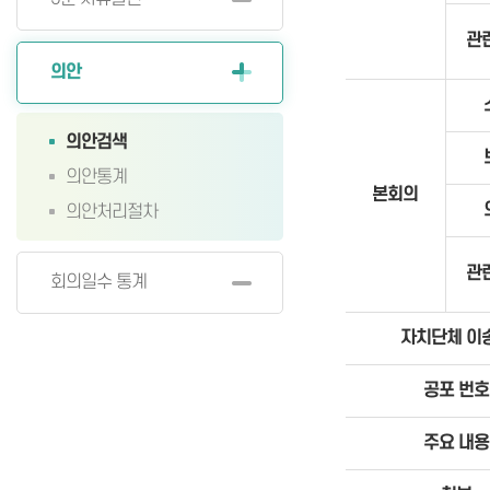
관
의안
의안검색
의안통계
본회의
의안처리절차
관
회의일수 통계
자치단체 이
공포 번호
주요 내용