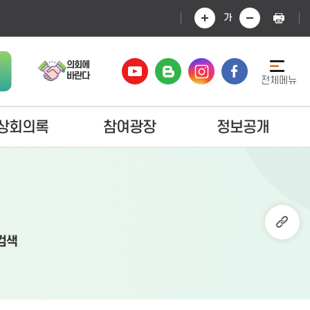
가
의회에
바란다
전체메뉴
상회의록
참여광장
정보공개
검색