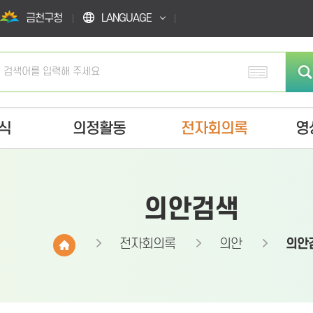
금천구청
LANGUAGE
식
의정활동
전자회의록
영
의안검색
전자회의록
의안
의안