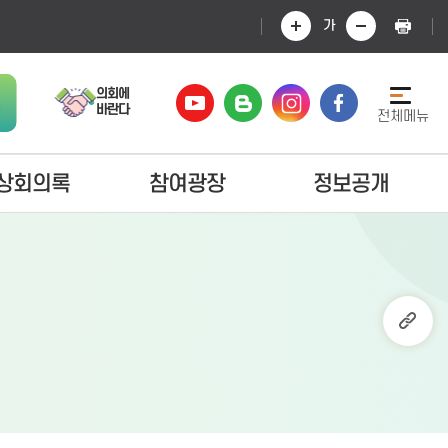
가
의회에
바란다
전체메뉴
상회의록
참여광장
정보공개