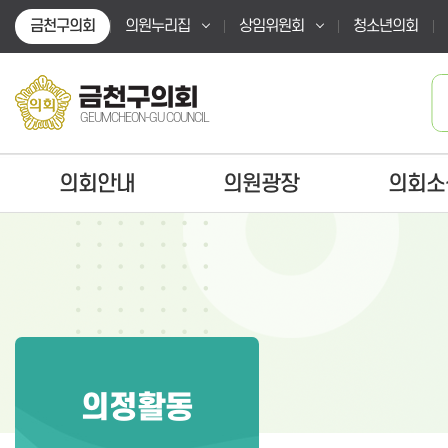
본문바로가기
금천구의회
의원누리집
상임위원회
청소년의회
금천구의회
GEUMCHEON-GU COUNCIL
의회안내
의원광장
의회소
의정활동