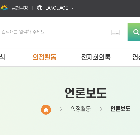
금천구청
LANGUAGE
식
의정활동
전자회의록
영
언론보도
의정활동
언론보도