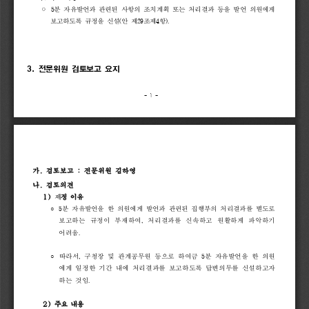
◦
5
분 
자유발언과 
관련된 
사항의 
조치계획 
또는 
처리결과 
등을 
발언 
의원에게 
보고하도록 
규정을 
신설
(
안 
제
29
조제
4
항
).  
3. 
전문위원 
검토보고 
요지
- 
1 
-
가
.
검토보고
:
전문위원
김하영
나
.
검토의견
1)
제
정
이유
5
분 
자유발언을 
한 
의원에게 
발언과 
관련된 
집행부의 
처리결과를 
별도로
◦ 
보고하는 
규정이 
부재하여
, 
처리결과를 
신속하고 
원활하게 
파악하기 
어려움
. 
따라서
, 
구청장 
및 
관계공무원 
등으로 
하여금 
5
분 
자유발언을 
한 
의원
◦ 
에게 
일정한 
기간 
내에 
처리결과를 
보고하도록 
답변의무를 
신설하고자 
하는 
것임
.
2)
주요
내용