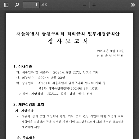
of 3
Toggle
Find
Zoom
Zoom
Too
Sidebar
Out
In
서울특별시
금천구의회
회의규칙
일부개정규칙안
심
사
보
고
서
2024
년
9
월
10
일
의 회 운 영 위 원 회
1. 
심사경과
가
.
제출일자
및
제출자
:
2024
년
8
월
22
일
,
엄샛별
의원
나
.
회부일자
:
2024
년
8
월
22
일
다
.
상정일자
:
제
251
회
서울특별시
금천구의회
임시회
개회
중
제
1
차
의회운영위원회
(2024
년
9
월
10
일
)
◦
상정
,
제안설명
,
검토보고
,
질의
.
답변
,
심사
,
의결
2. 
제안설명의 
요지
가
.
제안이유
◦
의원이
심의 
중인 
의안이나 
청원
, 
기타 
중요 
관심 
사안에 
대한 
의견의 
조치 
계획이나 
처리결과 
등을 
일정한 
기한 
내에 
보고받음으로써 
의회 
운영의 
효율성을
제고하기 
위함
. 
나
.
주요내용