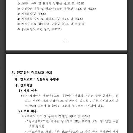
1) 
조례의 
목적 
및 
용어의 
정의
(
안 
제
1
조 
및 
제
2
조
) 
2) 
구청장의 
책무 
및 
청소년부모의 
책무
(
안 
제
3
조 
및 
제
4
조
)
3) 
지원대상
(
안 
제
6
조
)
4) 
지원계획 
수립 
및 
실태조사
(
안 
제
7
조 
및 
제
8
조
)
5) 
지원사업 
및 
협력체계 
구축
(
안 
제
9
조 
및 
제
10
조
)
6) 
중복지원의 
제한 
등
(
안 
제
12
조
)
- 
1 
-
3. 
전문위원 
검토보고 
요지
가
.
검토보고
:
전문위원
추병수
나
.
검토의견
1)
제정
이유
⃝ 
본 
제정
안은 
청소년부모로 
이루어진 
가정의 
어려운 
생활 
환경을 
지원
하고 
건전한 
사회 
구성원으로 
성장할 
수 
있도록 
근거를 
마련하고자 
의
원 
발의되었으며 
총 
12
개의 
조문과 
부칙으로 
구성되어 
있음
.
2)
주요
내용
가
) 
조례의 
목적 
및 
용어의 
정의
(
안 
제
1
조 
및 
제
2
조
)
-
“
청소년부모
”
란 
자녀를 
양육하고 
있는 
부모가 
모두 
청소년인 
사람
으로 
정의함
-“
청소년부모 
가정
”
이란 
청소년부모와 
그 
자녀 
등의 
구성원이 
생계 