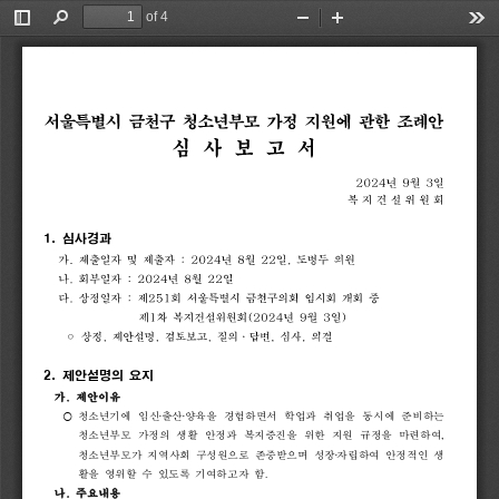
of 4
Toggle
Find
Zoom
Zoom
Too
Sidebar
Out
In
서울특별시
금천구
청소년부모
가정
지원에
관한
조례안
심
사
보
고
서
2024
년
9
월
3
일
복 지 건 설 위 원 회
1. 
심사경과
가
.
제출일자
및
제출자
:
2024
년
8
월
22
일
,
도병두
의원
나
.
회부일자
:
2024
년
8
월
22
일
다
.
상정일자
:
제
251
회
서울특별시
금천구의회
임시회
개회
중
제
1
차
복지건설위원회
(2024
년
9
월
3
일
)
◦
상정
,
제안설명
,
검토보고
,
질의
.
답변
,
심사
,
의결
2. 
제안설명의 
요지
가
.
제안이유
⃝ 
청소년기에 
임신
‧
출산
‧
양육을 
경험하면서 
학업과 
취업을 
동시에 
준비하는 
청소년부모 
가정의 
생활 
안정과 
복지증진을 
위한 
지원 
규정을 
마련하여
, 
청소년부모가 
지역사회 
구성원으로 
존중받으며 
성장
자립하여 
안정적인 
생
‧
활을 
영위할 
수 
있도록 
기여하고자 
함
.
나
.
주요내용