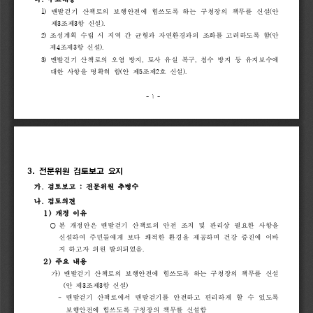
1) 
맨발걷기 
산책로의 
보행안전에 
힘쓰도록 
하는 
구청장의 
책무를 
신설
(
안 
제
3
조제
3
항 
신설
).
2) 
조성계획 
수립 
시 
지역 
간 
균형과 
자연환경과의 
조화를 
고려하도록 
함
(
안 
제
4
조제
3
항 
신설
).
3) 
맨발걷기 
산책로의 
오염 
방지
, 
토사 
유실 
복구
, 
침수 
방지 
등 
유지보수에 
대한 
사항을 
명확히 
함
(
안 
제
5
조제
2
호 
신설
).
- 
1 
-
3. 
전문위원 
검토보고 
요지
가
.
검토보고
:
전문위원
추병수
나
.
검토의견
1)
개정
이유
⃝ 
본 
개정안
은 
맨발걷기 
산책로의 
안전 
조치 
및 
관리상 
필요한 
사항을 
신설하여 
주민들에게 
보다 
쾌적한 
환경을 
제공하며 
건강 
증진에 
이바
지 
하고자 
의원 
발의되었
음
.
2)
주요
내용
가
) 
맨발걷기 
산책로의 
보행안전에 
힘쓰도록 
하는 
구청장의 
책무를 
신설
(
안 
제
3
조제
3
항 
신설
)
- 
맨발걷기 
산책로에서 
맨발걷기를 
안전하고 
편리하게 
할 
수 
있도록 
보행안전에 
힘쓰도록 
구청장의 
책무를 
신설함