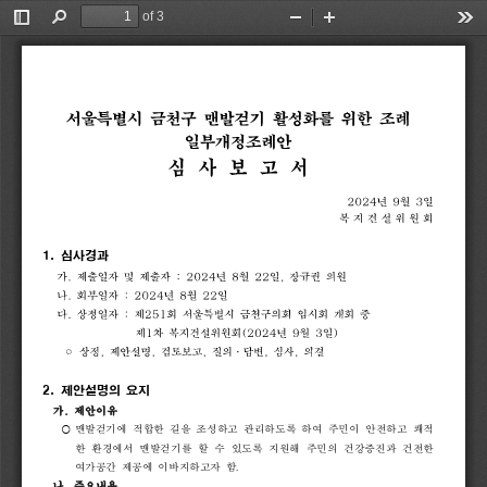
of 3
Toggle
Find
Zoom
Zoom
Too
Sidebar
Out
In
서울특별시
금천구
맨발걷기
활성화를
위한
조례
일부개정조례안
심
사
보
고
서
2024
년
9
월
3
일
복 지 건 설 위 원 회
1. 
심사경과
가
.
제출일자
및
제출자
:
2024
년
8
월
22
일
,
장규권
의원
나
.
회부일자
:
2024
년
8
월
22
일
다
.
상정일자
:
제
251
회
서울특별시
금천구의회
임시회
개회
중
제
1
차
복지건설위원회
(2024
년
9
월
3
일
)
◦
상정
,
제안설명
,
검토보고
,
질의
.
답변
,
심사
,
의결
2. 
제안설명의 
요지
가
.
제안이유
⃝ 
맨발걷기에 
적합한 
길을 
조성하고 
관리하도록 
하여 
주민이 
안전하고 
쾌적
한 
환경에서 
맨발걷기를 
할 
수 
있도록 
지원해 
주민의 
건강증진과 
건전한 
여가공간 
제공에 
이바지하고자 
함
.
나
.
주요내용