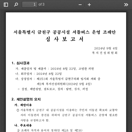
of 3
Toggle
Find
Zoom
Zoom
Too
Sidebar
Out
In
서울특별시
금천구
공공시설
셔틀버스
운영
조례안
심
사
보
고
서
2024
년
9
월
4
일
복 지 건 설 위 원 회
1. 
심사경과
가
.
제출일자
및
제출자
:
2024
년
8
월
22
일
,
고영찬
의원
나
.
회부일자
:
2024
년
8
월
22
일
다
.
상정일자
:
제
251
회
서울특별시
금천구의회
임시회
개회
중
제
2
차
복지건설위원회
(2024
년
9
월
4
일
)
◦
상정
,
제안설명
,
검토보고
,
질의
.
답변
,
심사
,
의결
2. 
제안설명의 
요지
가
.
제안이유
⃝ 
서울특별시 
금천구 
내 
공공시설을 
이용하는 
주민의 
이동권 
확보와 
교통약
자의 
이동편의 
증진을 
위하여 
금천구 
공공시설 
셔틀버스 
운영에 
필요한 
사항을 
규정하고자 
함
.
나
.
주요내용
1) 
조례의 
목적과 
용어의 
정의
(
안 
제
1
조 
및 
제
2
조
)