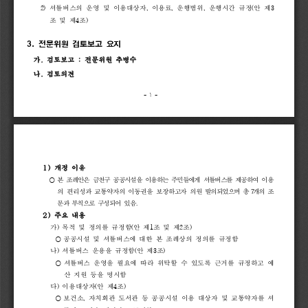
2) 
셔틀버스의 
운영 
및 
이용대상자
, 
이용료
, 
운행범위
, 
운행시간 
규정
(
안 
제
3
조 
및 
제
4
조
)
3. 
전문위원 
검토보고 
요지
가
.
검토보고
:
전문위원
추병수
나
.
검토의견
- 
1 
-
1)
개정
이유
⃝ 
본 
조
례안은 
금천구 
공공시설을 
이용하는 
주민들에게 
셔틀버스를 
제공하여 
이용
의 
편리성과 
교통약자의 
이동권을 
보장하고자 
의원 
발의되었으며 
총 
7
개
의
조
문과 
부칙으로 
구성되어 
있음
.
2)
주요
내용
가
) 
목적 
및 
정의를 
규정함
(
안 
제
1
조 
및 
제
2
조
)
공공시설 
및 
셔틀버스에 
대한 
본 
조례상의 
정의를 
규정함
⃝ 
나
) 
셔틀버스 
운용을 
규정함
(
안 
제
3
조
)
⃝ 
셔틀버스 
운영을 
필요에 
따라 
위탁할 
수 
있도록 
근거를 
규정하고 
예
산 
지원 
등을 
명시함
다
) 
이용대상자
(
안 
제
4
조
)
보건소
, 
자치회관 
도서관 
등 
공공시설 
이용 
대상자 
및 
교통약자를 
셔
⃝ 