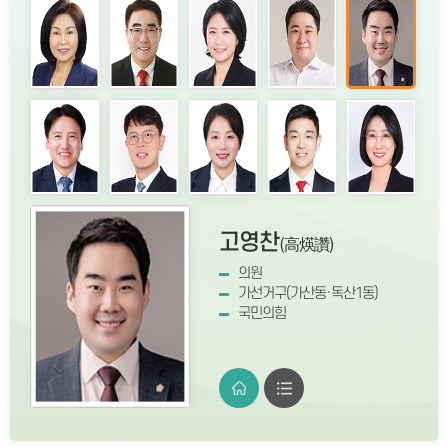
박오임
장규권
이은영
도병두
고영찬
박대웅
정문교
유지영
우상원
고성미
(朴五任)
(張圭權)
(李恩英)
(都秉斗)
(高煐讚)
(朴大雄)
(鄭文敎)
(柳芝英)
(禹尙元)
(高成美)
의원
의원
의회운영위원장
행정재경위원장
의원
부의장
복지건설위원장
예산결산특별위원장
의원
의장
나선거구(독산2·3·4동)
다선거구(시흥1·4동)
비례대표()
나선거구(독산2·3·4동)
가선거구(가산동·독산1동)
다선거구(시흥1·4동)
가선거구(가산동·독산1동)
라선거구(시흥2·3·5동)
라선거구(시흥2·3·5동)
가선거구(가산동·독산1동)
국민의힘
국민의힘
더불어민주당
더불어민주당
국민의힘
더불어민주당
더불어민주당
더불어민주당
국민의힘
더불어민주당