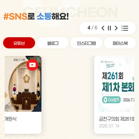
#SNS
로
소통
해요!
5
/
6
유튜브
블로그
인스타그램
페이스북
금천구의회 제261회 임시회 제1차 본회의
2026. 07. 14