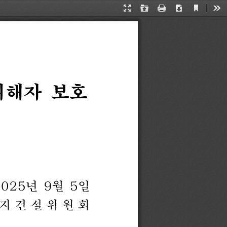
Current
Presentation
Open
Print
Download
Too
View
Mode
피해자
보호
2025
년
9
월
5
일
지 건 설 위 원 회