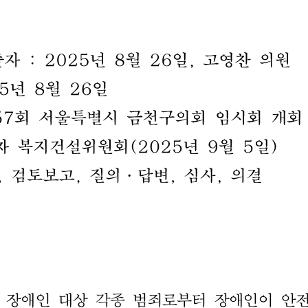
출자
:
2025
년
8
월
26
일
,
고영찬
의원
5
년
8
월
26
일
57
회
서울특별시
금천구의회
임시회
개회
차
복지건설위원회
(2025
년
9
월
5
일
)
,
검토보고
,
질의
.
답변
,
심사
,
의결
 
장애인 
대상 
각종 
범죄로부터 
장애인이 
안전