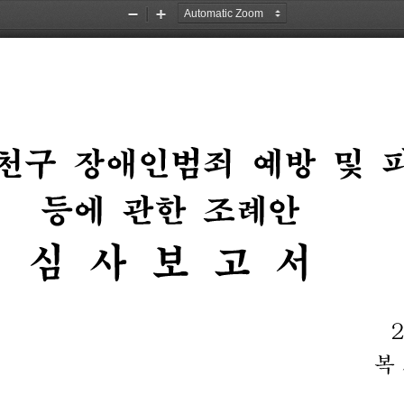
Zoom
Zoom
Out
In
천구
장애인범죄
예방
및
등에
관한
조례안
심
사
보
고
서
복 