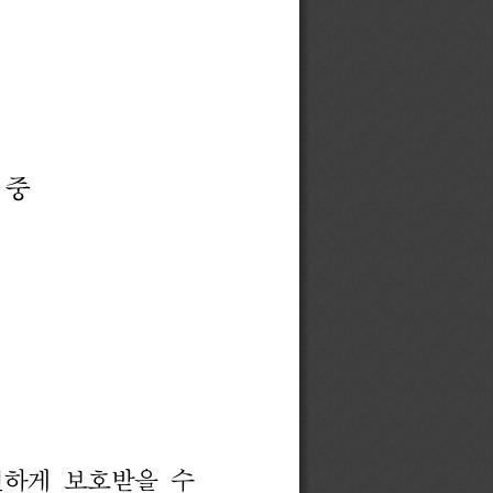
중
하게 
보호받을
수