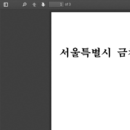
of 3
Toggle
Find
Previous
Next
Sidebar
서울특별시
금