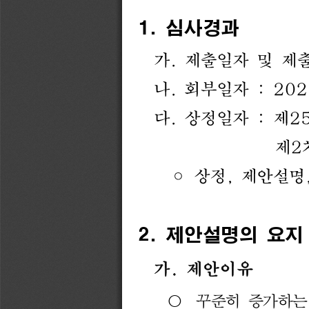
1. 
심사경과
가
.
제출일자
및
제
나
.
회부일자
:
202
다
.
상정일자
:
제
2
제
2
◦
상정
,
제안설명
2. 
제안설명의 
요지
가
.
제안이유
꾸준히 
증가하는