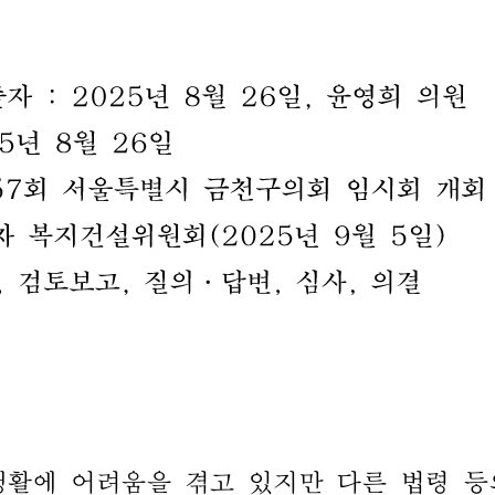
출자
:
2025
년
8
월
26
일
,
윤영희
의원
5
년
8
월
26
일
57
회
서울특별시
금천구의회
임시회
개회
차
복지건설위원회
(2025
년
9
월
5
일
)
,
검토보고
,
질의
.
답변
,
심사
,
의결
생활에 
어려움을 
겪고 
있지만 
다른 
법령 
등