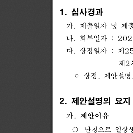
1. 
심사경과
가
.
제출일자
및
제
나
.
회부일자
:
202
다
.
상정일자
:
제
2
제
2
◦
상정
,
제안설명
2. 
제안설명의 
요지
가
.
제안이유
난청으로 
일상