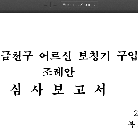
Zoom
Zoom
Out
In
금천구
어르신
보청기
구
조례안
심
사
보
고
서
복 