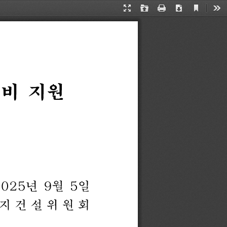
Current
Presentation
Open
Print
Download
Too
View
Mode
입비
지원
2025
년
9
월
5
일
지 건 설 위 원 회