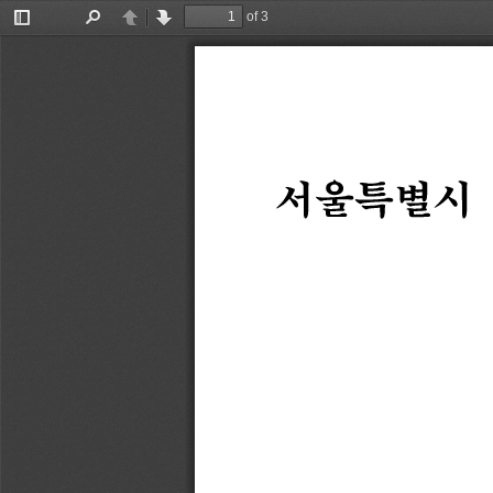
of 3
Toggle
Find
Previous
Next
Sidebar
서울특별시