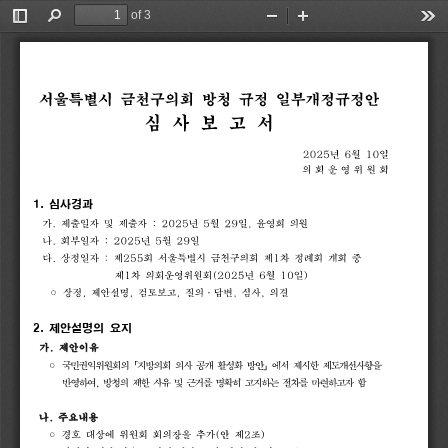
of 3
Toggle
Find
Zoom
Zoom
Too
Sidebar
Out
In
서울특별시
금천구의회
방청
규정
일부개정규정안
심
사
보
고
서
2025
년
6
월
10
일
의 회 운 영 위 원 회
1. 
심사경과
가
.
제출일자
및
제출자
:
2025
년
5
월
29
일
,
윤영희
의원
나
.
회부일자
:
2025
년
5
월
29
일
다
.
상정일자
:
제
255
회
서울특별시
금천구의회
제
1
차
정례회
개회
중
제
1
차
의회운영위원회
(2025
년
6
월
10
일
)
◦
상정
,
제안설명
,
검토보고
,
질의
.
답변
,
심사
,
의결
2. 
제안설명의 
요지
가
.
제안이유
◦
국민권익위원회의
「
지방의회
의사
공개
활성화
방안
」
에서
제시한
제도개선사항을
반영하여
,
방청의
제한
사유
및
근거를
명확히
고지하는
절차를
마련하고자
함
나
.
주요내용
◦
경호
대상에
위원회
회의장을
추가
(
안
제
2
조
)