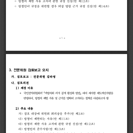
◦
방청의
제한
사유
고지에
관한
규정
신설
(
안
제
12
조
)
◦
방청인이
규정을
위반할
경우
퇴장
명령
근거
규정
신설
(
안
제
14
조
)
- 
1 
-
3. 
전문위원 
검토보고 
요지
가
.
검토보고
:
전문위원
김하영
나
.
검토의견
1)
제정
이유
국민권익위원회의
「
지방의회
의사
공개
활성화
방안
」
에서
제시한
제도개선사항을
◦ 
반영하여
,
방청의
제한
사유
및
근거를
명확히
고지하는
절차를
마련하고자
함
2)
주요
내용
가
)
경호
대상에
위원회
회의장을
추가
(
안
제
2
조
)
나
)
방청이
제한되는
사유
(
안
제
11
조
)
다
)
방청의
제한
사유
고지에
관한
규정
신설
(
안
제
12
조
)
라
)
방청인의
준수사항
(
안
제
13
조
)