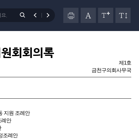
위원회회의록
제1호
금천구의회사무국
동 지원 조례안
조례안
안
개정조례안