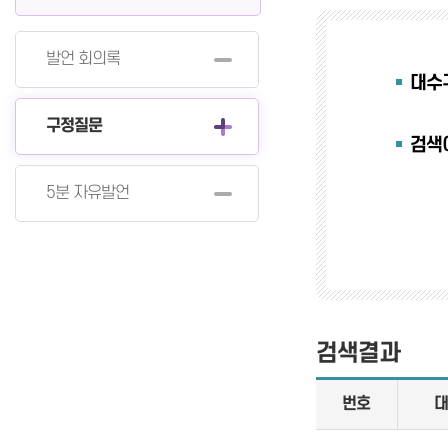
발언 회의록
대수
구정질문
검색
5분 자유발언
검색결과
번호
대