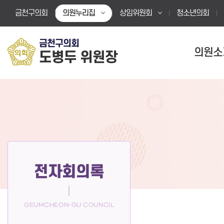
본문바로가기
금천구의회
의원누리집
상임위원회
청소년의회
금천구의회
의원소
도병두 위원장
전자회의록
GEUMCHEON-GU COUNCIL