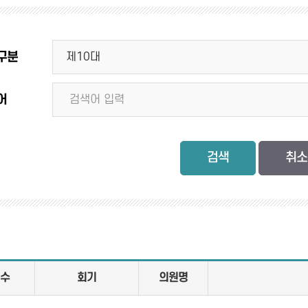
구분
어
검색
수
회기
의원명