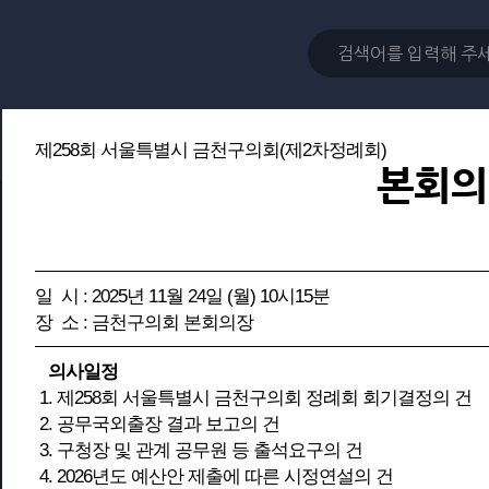
제258회 서울특별시 금천구의회(제2차정례회)
본회의
일 시 : 2025년 11월 24일 (월) 10시15분
장 소 : 금천구의회 본회의장
의사일정
1. 제258회 서울특별시 금천구의회 정례회 회기결정의 건
2. 공무국외출장 결과 보고의 건
3. 구청장 및 관계 공무원 등 출석요구의 건
4. 2026년도 예산안 제출에 따른 시정연설의 건