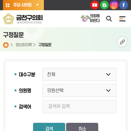
본문바로가기
주요 사이트
의회에
금천구의회
바란다
GEUMCHEON-GU COUNCIL
구정질문
영상회의록
구정질문
대수구분
의원명
검색어
검색