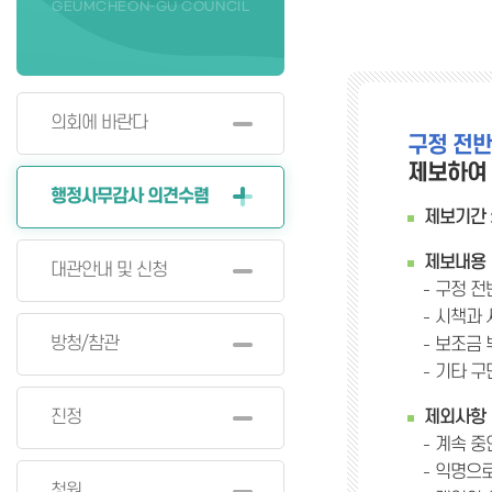
GEUMCHEON-GU COUNCIL
의회에 바란다
구정 전반
제보하여 
행정사무감사 의견수렴
제보기간 
제보내용
대관안내 및 신청
구정 전
시책과 
방청/참관
보조금 
기타 구
진정
제외사항
계속 중
익명으로
청원