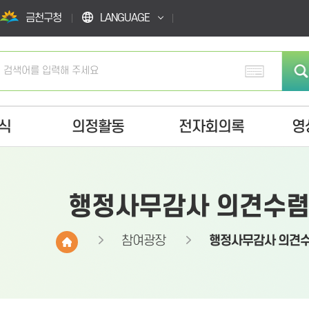
금천구청
LANGUAGE
식
의정활동
전자회의록
영
행정사무감사 의견수
참여광장
행정사무감사 의견