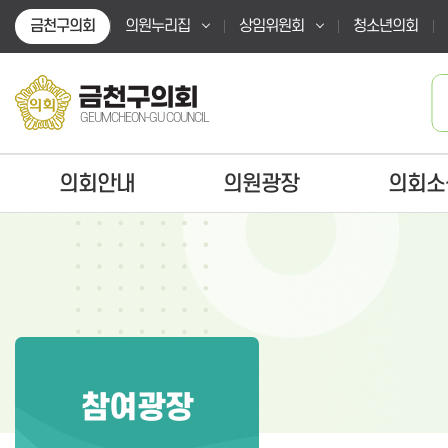
본문바로가기
금천구의회
의원누리집
상임위원회
청소년의회
금천구의회
GEUMCHEON-GU COUNCIL
의회안내
의원광장
의회소
참여광장