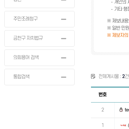
개인의 
기타 행
주민조례청구
※ 제보내용
※ 일반 민
※ 제보자의
금천구 자치법규
의회용어 검색
전체게시물 :
2
통합검색
번호
2
te
1