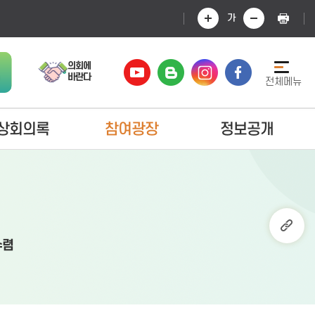
가
의회에
바란다
전체메뉴
상회의록
참여광장
정보공개
렴
수렴